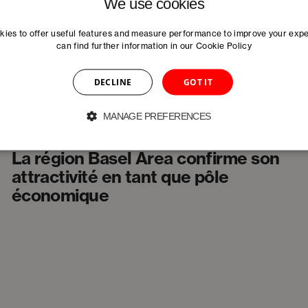
We use cookies
jurassien : des plans à long terme
aux cycles d’apprentissage rapides
ies to offer useful features and measure performance to improve your exp
can find further information in our
Cookie Policy
DECLINE
GOT IT
MANAGE PREFERENCES
Communiqués De Presse
La région Basel Area confirme son
attractivité en tant que pôle
économique