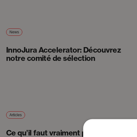
News
InnoJura Accelerator: Découvrez
notre comité de sélection
Articles
Ce qu’il faut vraiment pour créer