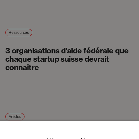
Ressources
3 organisations d’aide fédérale que
chaque startup suisse devrait
connaître
Articles
L’avenir de l’industrie dans l’Arc