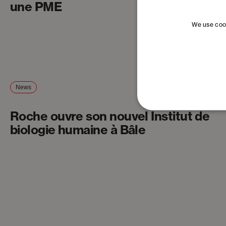
une PME
We use cook
News
Roche ouvre son nouvel Institut de
biologie humaine à Bâle