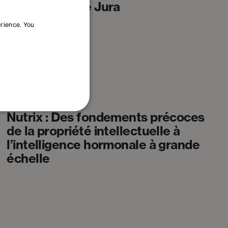
ancrée dans le Jura
erience. You
Histoires De Réussite
Nutrix : Des fondements précoces
de la propriété intellectuelle à
l’intelligence hormonale à grande
échelle