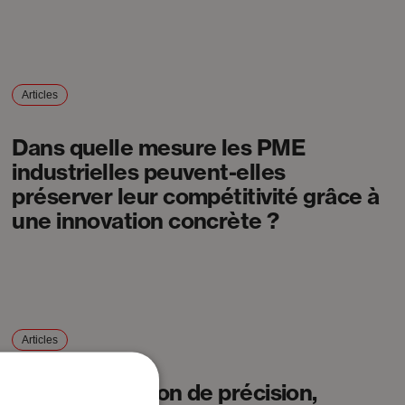
Articles
Dans quelle mesure les PME
industrielles peuvent-elles
préserver leur compétitivité grâce à
une innovation concrète ?
Articles
L’automatisation de précision,