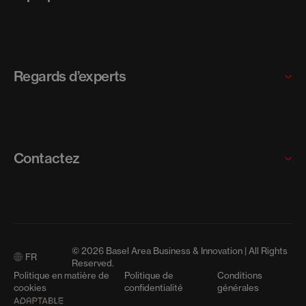
PME
Nos programmes
Pourquoi choisir la région Basel Area ?
Rencontrer notre équipe
Regards d’experts
Carrières
News
Articles
Contactez
Communiqués de presse
Contactez-nous
Events
© 2026 Basel Area Business & Innovation | All Rights
FR
Médias
Reserved.
Politique en matière de
Politique de
Conditions
cookies
confidentialité
générales