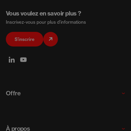
Vous voulez en savoir plus ?
Inscrivez-vous pour plus d'informations
S’inscrire
Offre
Multinationales
Startups et scaleups
À propos