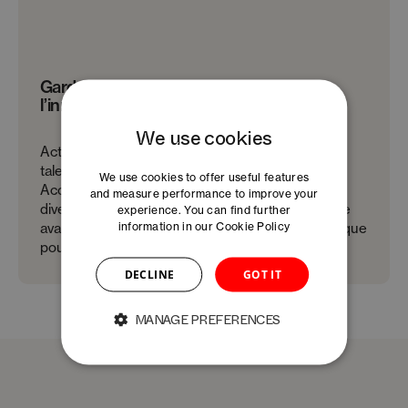
Garder une longueur d’avance grâce à
l’innovation collaborative
We use cookies
Activez des collaborations ciblées pour partager
talents, technologies et ressources.
We use cookies to offer useful features
Accélérer la digitalisation, l’optimisation et la
and measure performance to improve your
diversification de votre activité, et renforcer votre
experience. You can find further
information in our
Cookie Policy
avantage concurrentiel. Une approche pragmatique
pour innover plus vite et plus efficacement.
DECLINE
GOT IT
MANAGE PREFERENCES