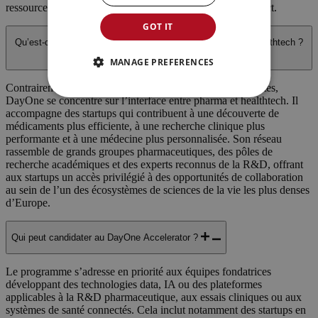
ressource senior fractionnée via l’initiative Match for Impact.
GOT IT
Qu’est-ce qui distingue DayOne des autres accélérateurs healthtech ?
MANAGE PREFERENCES
Contrairement aux programmes de digital health généralistes,
DayOne se concentre sur l’interface entre pharma et healthtech. Il
accompagne des startups qui contribuent à une découverte de
médicaments plus efficiente, à une recherche clinique plus
performante et à une médecine plus personnalisée. Son réseau
rassemble de grands groupes pharmaceutiques, des pôles de
recherche académiques et des experts reconnus de la R&D, offrant
aux startups un accès privilégié à des opportunités de collaboration
au sein de l’un des écosystèmes de sciences de la vie les plus denses
d’Europe.
Qui peut candidater au DayOne Accelerator ?
Le programme s’adresse en priorité aux équipes fondatrices
développant des technologies data, IA ou des plateformes
applicables à la R&D pharmaceutique, aux essais cliniques ou aux
systèmes de santé connectés. Cela inclut notamment des startups en