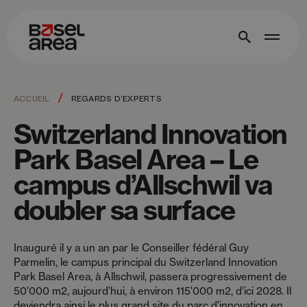
/
ACCUEIL
REGARDS D’EXPERTS
Switzerland Innovation
Park Basel Area – Le
campus d’Allschwil va
doubler sa surface
Inauguré il y a un an par le Conseiller fédéral Guy
Parmelin, le campus principal du Switzerland Innovation
Park Basel Area, à Allschwil, passera progressivement de
50'000 m2, aujourd'hui, à environ 115'000 m2, d’ici 2028. Il
deviendra ainsi le plus grand site du parc d'innovation en