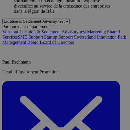
Parcourir par département
Voir tout
Location & Settlement Advisory test
Marketing
Shared
Services​
SME Support
Startup Support
Switzerland Innovation Park
Management Board
Board of Directors
Paul Eschmann
Head of Investment Promotion