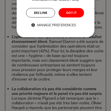
compétences plus solides permettent de mieux
innover, et l’innovation doit être en phase avec la
DECLINE
GOT IT
demande réelle des clients. Olivier Haegeli a confirmé
que l’innovation ne peut se faire sans le
développement de compétences, que ce soit par la
MANAGE PREFERENCES
formation ou l’acquisition de nouvelles compétences.
L’optimisation des opérations a obtenu un résultat
étonnamment élevé
. Samuel Davron a été surpris de
constater que l’optimisation des opérations était un
point important (42%). Pour lui, la discipline des coûts
est une « hygiène » de base qui est toujours
importante, mais son classement élevé suggère que
de nombreuses entreprises se sentent toujours
sous pression pour protéger leurs marges et leur
résilience par l’efficacité, même si elles tentent
d’innover et de croître.
La collaboration n’a pas été considérée comme
une priorité majeure et le panel n’a pas été surpris
.
Lorsque Jérémie Pignard a fait remarquer que la «
collaboration » n’avait pas été très bien notée, Olivier
Haegeli a répondu que les partenariats peuvent être