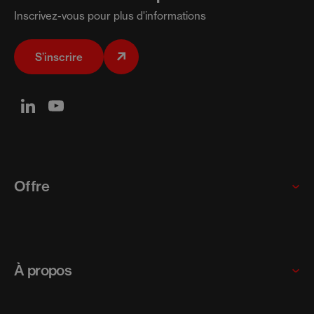
Inscrivez-vous pour plus d'informations
S’inscrire
Offre
Multinationales
Startups et scaleups
À propos
PME