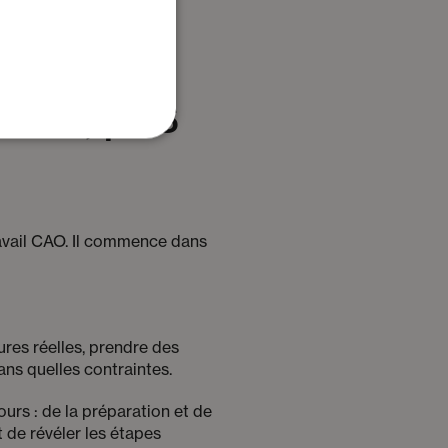
tion, pas
ravail CAO. Il commence dans
ures réelles, prendre des
dans quelles contraintes.
urs : de la préparation et de
t de révéler les étapes