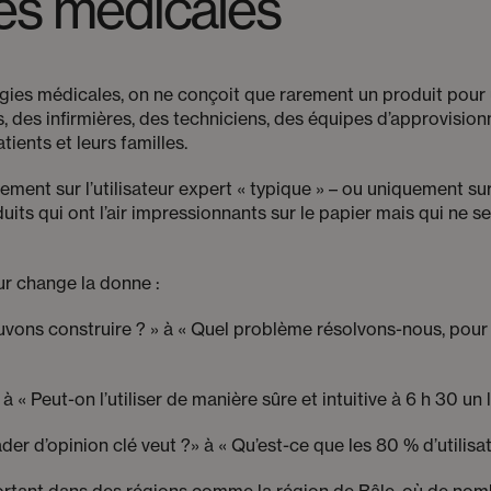
es médicales
es médicales, on ne conçoit que rarement un produit pour un
, des infirmières, des techniciens, des équipes d’approvisio
tients et leurs familles.
ment sur l’utilisateur expert « typique » – ou uniquement sur
its qui ont l’air impressionnants sur le papier mais qui ne se
eur change la donne :
vons construire ? » à « Quel problème résolvons-nous, pour
à « Peut-on l’utiliser de manière sûre et intuitive à 6 h 30 un
der d’opinion clé veut ?» à « Qu’est-ce que les 80 % d’utilisa
ortant dans des régions comme la région de Bâle, où de nom