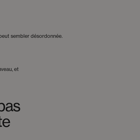
e peut sembler désordonnée.
uveau, et
 pas
te