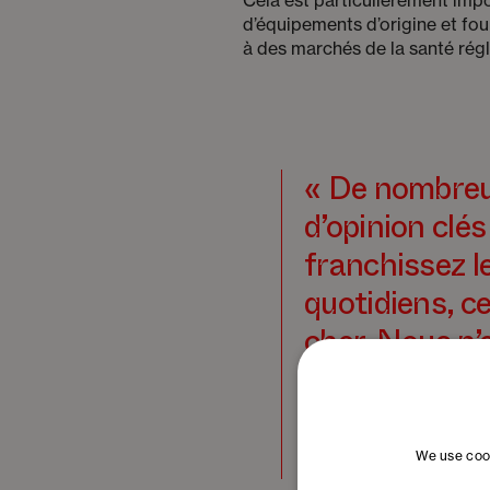
d’équipements d’origine et fou
à des marchés de la santé régle
« De nombreus
d’opinion clé
franchissez l
quotidiens, ce
cher. Nous n’
demander : qu
Peter Hess
We use cook
CEO HKT Design