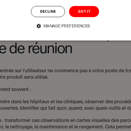
DECLINE
GOT IT
MANAGE PREFERENCES
dans la salle d’opéra
le de réunion
ntrée sur l’utilisateur ne commence pas à votre poste de t
re produit sera utilisé.
prend souvent :
ndre dans les hôpitaux et les cliniques, observer des procéd
vertes. Identifier qui fait quoi, quand, avec quels outils et 
: transformer ces observations en cartes visuelles des parco
tion, le nettoyage, la maintenance et le rangement. Cela perme