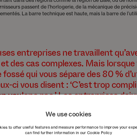
rnisseurs passent de l’horlogerie, de la mécanique de précisi
mentés. La barre technique est haute, mais la barre de l’utili
es entreprises ne travaillent qu’av
s et des cas complexes. Mais lorsque
e fossé qui vous sépare des 80 % d’ut
ux-ci vous disent : ‘C’est trop compl
en voulons pas.’ Les entreprises doiv
’est-ce que ces 80 % ont vraiment b
We use cookies
ies to offer useful features and measure performance to improve your exp
can find further information in our
Cookie Policy