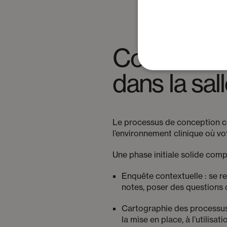
Commencez 
dans la sal
Le processus de conception ce
l’environnement clinique où vot
Une phase initiale solide com
Enquête contextuelle : se re
notes, poser des questions ou
Cartographie des processus 
la mise en place, à l’utilisa