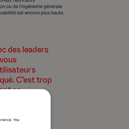
on ou de l’ingénierie générale
sabilité est encore plus haute.
ec des leaders
 vous
ilisateurs
iqué. C’est trop
ent se
esoin ? »
erience. You