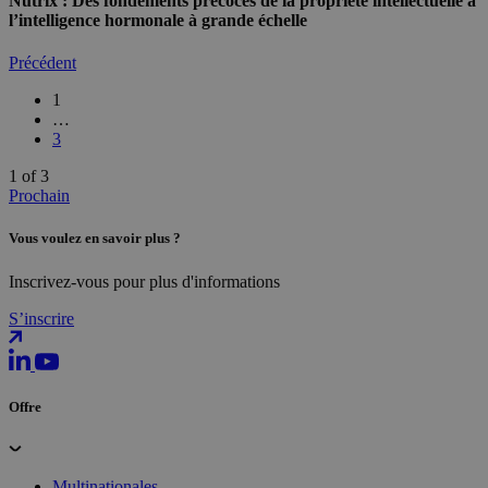
Nutrix : Des fondements précoces de la propriété intellectuelle à
l’intelligence hormonale à grande échelle
Précédent
1
…
3
1 of 3
Prochain
Vous voulez en savoir plus ?
Inscrivez-vous pour plus d'informations
S’inscrire
Offre
Multinationales