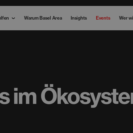
elfen
Warum Basel Area
Insights
Events
Wer wi
s im Ökosyst