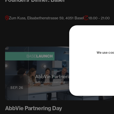
Zum Kuss, Elisabethenstrasse 59, 4051 Basel
18:00 - 21:00
We use cook
SEP. 26
AbbVie Partnering Day