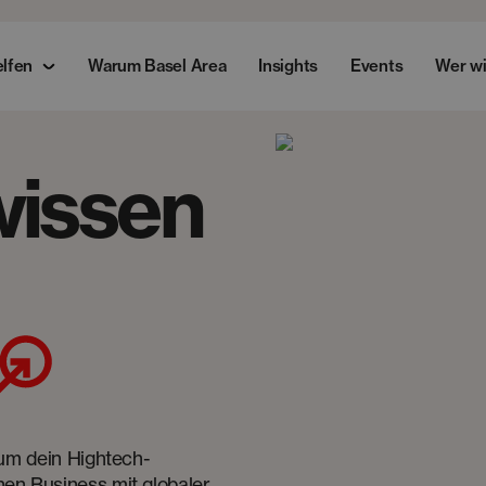
elfen
Warum Basel Area
Insights
Events
Wer wi
wissen
 um dein Hightech-
hen Business mit globaler