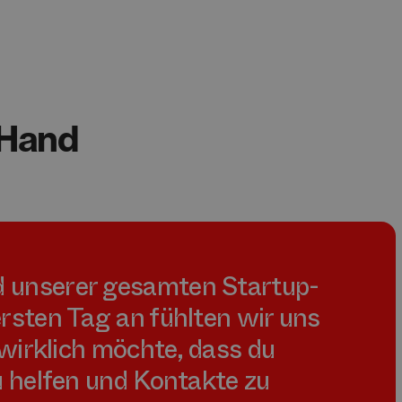
 Hand
 unserer gesamten Startup-
rsten Tag an fühlten wir uns
 wirklich möchte, dass du
u helfen und Kontakte zu