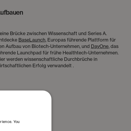
ufbauen
eine Brücke zwischen Wissenschaft und Series A.
ntdecke
BaseLaunch
, Europas führende Plattform für
en Aufbau von Biotech-Unternehmen, und
DayOne
, das
ührende Launchpad für frühe Healthtech-Unternehmen.
ier werden wissenschaftliche Durchbrüche in
irtschaftlichen Erfolg verwandelt .
erience. You