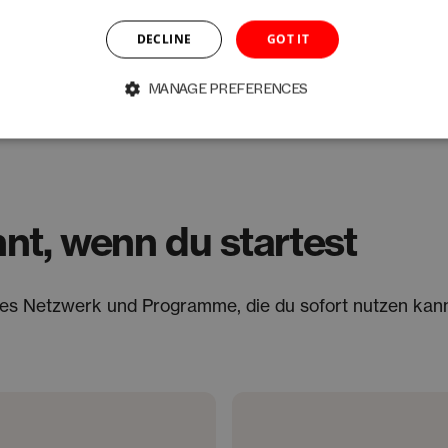
DECLINE
GOT IT
MANAGE PREFERENCES
nt, wenn du startest
arkes Netzwerk und Programme, die du sofort nutzen kann