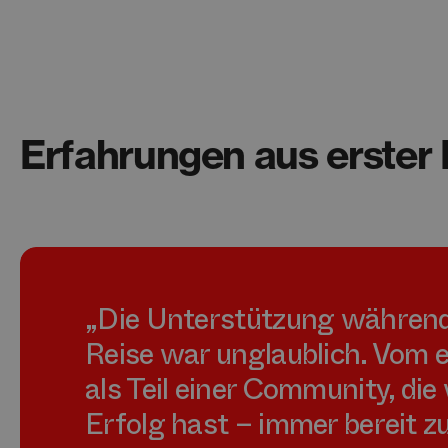
Erfahrungen aus erster
„Die Unterstützung während
Reise war unglaublich. Vom e
als Teil einer Community, die
Erfolg hast – immer bereit z