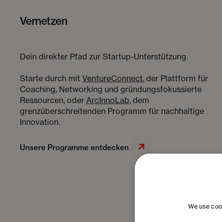
Vernetzen
Dein direkter Pfad zur Startup-Unterstützung.
Starte durch mit
VentureConnect
, der Plattform für
Coaching, Networking und gründungsfokussierte
Ressourcen, oder
ArcInnoLab
, dem
grenzüberschreitenden Programm für nachhaltige
Innovation.
Unsere Programme entdecken
We use cook