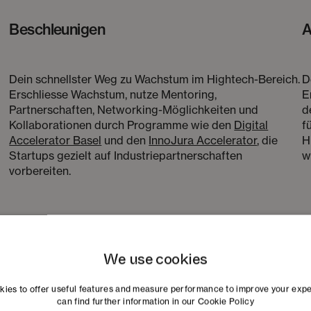
Beschleunigen
A
Dein schnellster Weg zu Wachstum im Hightech-Bereich.
D
Erschliesse Wachstum, nutze Mentoring,
E
Partnerschaften, Networking-Möglichkeiten und
d
Kollaborationen durch Programme wie den
Digital
f
Accelerator Basel
und den
InnoJura Accelerator
, die
H
Startups gezielt auf Industriepartnerschaften
w
vorbereiten.
We use cookies
ies to offer useful features and measure performance to improve your exp
can find further information in our
Cookie Policy