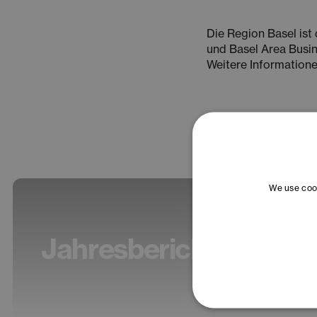
Die Region Basel ist
und Basel Area Busin
Weitere Informatione
We use cook
Jahresbericht 2025