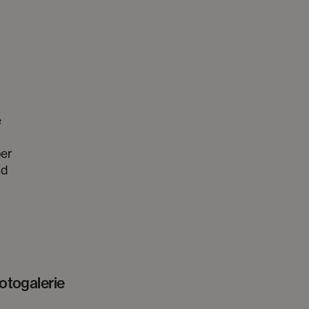
e
ber
nd
otogalerie