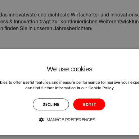
 das innovativste und dichteste Wirtschafts- und Innovatio
ess & Innovation trägt zur kontinuierlichen Weiterentwicklun
n finden Sie in unseren Jahresberichten:
We use cookies
ies to offer useful features and measure performance to improve your exp
can find further information in our
Cookie Policy
DECLINE
GOT IT
MANAGE PREFERENCES