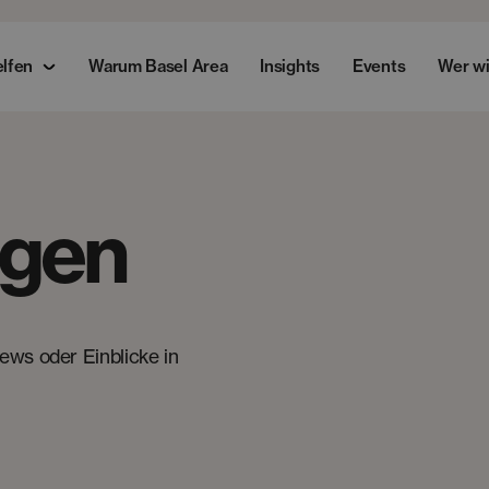
elfen
Warum Basel Area
Insights
Events
Wer wi
agen
ews oder Einblicke in