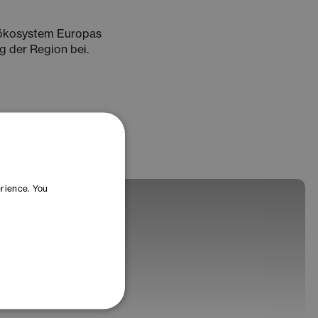
nsökosystem Europas
g der Region bei.
erience. You