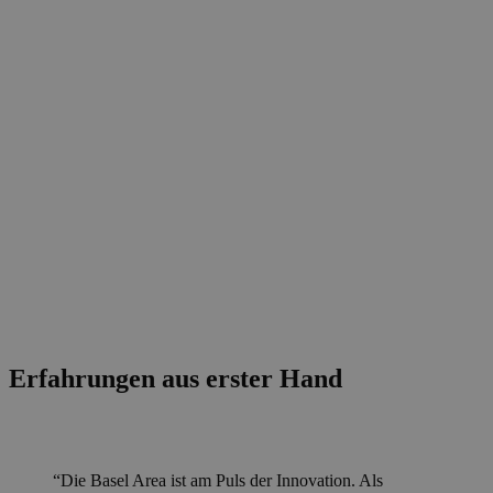
Erfahrungen aus erster Hand
“Die Basel Area ist am Puls der Innovation. Als
“Basel ist der Standort des grössten
“Basel ist die Life Sciences Hauptstadt Europas – für