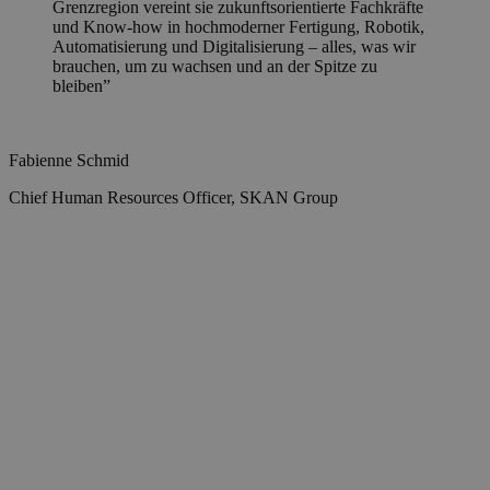
Grenzregion vereint sie zukunftsorientierte Fachkräfte
Forschungszentrums von Roche – und einer
uns eine einmalige Gelegenheit. Unser neues Gebäude
und Know-how in hochmoderner Fertigung, Robotik,
Community, die uns stark macht. Enge
fördert die Zusammenarbeit mit Industrie und
Automatisierung und Digitalisierung – alles, was wir
Zusammenarbeit, vielfältige Talente und verlässliche
Hochschulen in der Region und treibt gemeinsam die
brauchen, um zu wachsen und an der Spitze zu
Infrastruktur machen es zum idealen Ort, um aus der
medizinische Forschung voran."
bleiben”
Wissenschaft heraus Medikamente zu entwickeln.”
Sven Panke
Fabienne Schmid
Katrin Arnold
Head of Department of Biosystems Science and Engineering, ETH
Chief Human Resources Officer, SKAN Group
Site Head pRED Basel Roche Innovation Center Basel (RICB)
Zurich