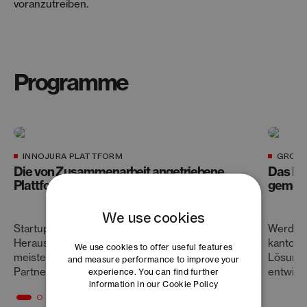
voranzutreiben.
Programme
INNOJURA PLATTFORM
GROU
Die von Zusammenarbeit angetriebene
Das Pe
Plattform für industrielle Innovation
gemein
We use cookies
Startups und KMU arbeiten zusammen, um die
Werde T
Herausforderungen der modernen Fertigung zu
kantons
We use cookies to offer useful features
meistern – und dabei langfristige Lösungen und
Lösunge
and measure performance to improve your
Partnerschaften zu schaffen.
entwicke
experience. You can find further
information in our
Cookie Policy