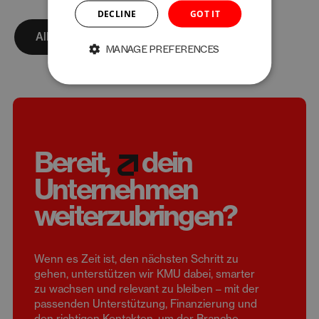
DECLINE
GOT IT
Alle ansehen
MANAGE PREFERENCES
Bereit,
dein
Unternehmen
weiterzubringen?
Wenn es Zeit ist, den nächsten Schritt zu
gehen, unterstützen wir KMU dabei, smarter
zu wachsen und relevant zu bleiben – mit der
passenden Unterstützung, Finanzierung und
den richtigen Kontakten, um der Branche