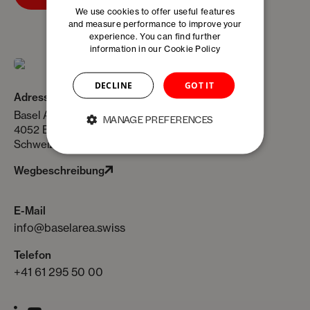
We use cookies to offer useful features
and measure performance to improve your
experience. You can find further
information in our
Cookie Policy
DECLINE
GOT IT
Adresse
Basel Area Business & Innovation Dufourstrasse 11
MANAGE PREFERENCES
4052 Basel
Schweiz
Wegbeschreibung
E-Mail
info@baselarea.swiss
Telefon
+41 61 295 50 00