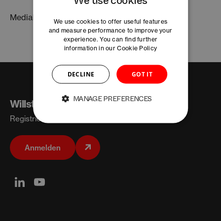
We use cookies
Mediakit
We use cookies to offer useful features
and measure performance to improve your
experience. You can find further
information in our
Cookie Policy
DECLINE
GOT IT
MANAGE PREFERENCES
Willst du mehr wissen?
Registriere dich für mehr Insights
Anmelden