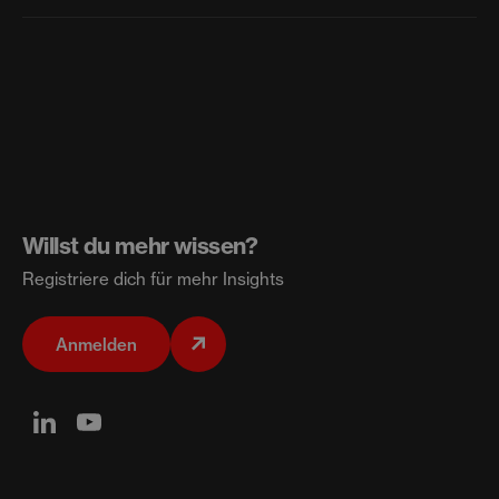
Fokus auf Qualität, Tiefe und nachhaltigen Erfolg, um
Bewerbungen erfolgen über die BaseLaunch Website und
Investoren früh zu überzeugen.
richten sich nach dem jeweils nächsten
Bewerbungsschluss. Gründer reichen ein nicht-
vertrauliches Pitchdeck ein und beantworten Fragen zu
Technologie, Daten und Zielen. Nach der Frist werden die
Einreichungen geprüft und ausgewählte Projekte zum
nächsten Schritt eingeladen.
Willst du mehr wissen?
Registriere dich für mehr Insights
Anmelden