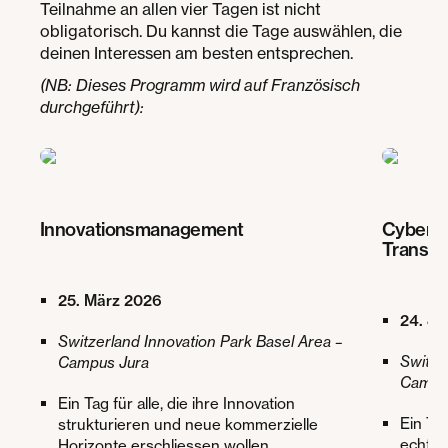
Teilnahme an allen vier Tagen ist nicht
obligatorisch. Du kannst die Tage auswählen, die
deinen Interessen am besten entsprechen.
(NB: Dieses Programm wird auf Französisch
durchgeführt):
Innovationsmanagement
Cybersic
Transfo
25. März 2026
24. Ju
Switzerland Innovation Park Basel Area –
Switze
Campus Jura
Campu
Ein Tag für alle, die ihre Innovation
Ein Tag
strukturieren und neue kommerzielle
echten
Horizonte erschliessen wollen.