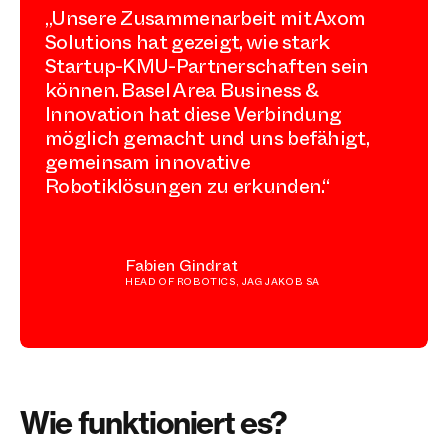
„Unsere Zusammenarbeit mit Axom
Solutions hat gezeigt, wie stark
Startup-KMU-Partnerschaften sein
können. Basel Area Business &
Innovation hat diese Verbindung
möglich gemacht und uns befähigt,
gemeinsam innovative
Robotiklösungen zu erkunden.“
Fabien Gindrat
HEAD OF ROBOTICS, JAG JAKOB SA
Wie funktioniert es?