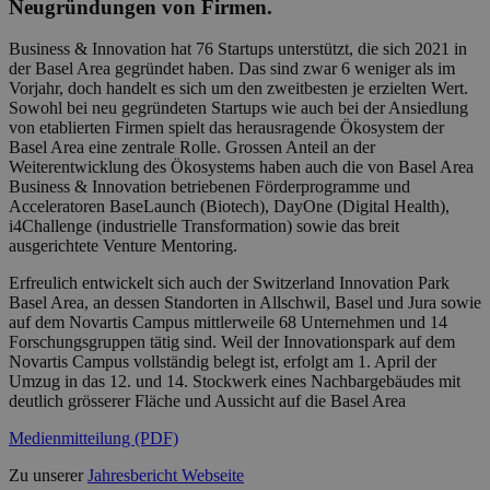
Neugründungen von Firmen.
Business & Innovation hat 76 Startups unterstützt, die sich 2021 in
der Basel Area gegründet haben. Das sind zwar 6 weniger als im
Vorjahr, doch handelt es sich um den zweitbesten je erzielten Wert.
Sowohl bei neu gegründeten Startups wie auch bei der Ansiedlung
von etablierten Firmen spielt das herausragende Ökosystem der
Basel Area eine zentrale Rolle. Grossen Anteil an der
Weiterentwicklung des Ökosystems haben auch die von Basel Area
Business & Innovation betriebenen Förderprogramme und
Acceleratoren BaseLaunch (Biotech), DayOne (Digital Health),
i4Challenge (industrielle Transformation) sowie das breit
ausgerichtete Venture Mentoring.
Erfreulich entwickelt sich auch der Switzerland Innovation Park
Basel Area, an dessen Standorten in Allschwil, Basel und Jura sowie
auf dem Novartis Campus mittlerweile 68 Unternehmen und 14
Forschungsgruppen tätig sind. Weil der Innovationspark auf dem
Novartis Campus vollständig belegt ist, erfolgt am 1. April der
Umzug in das 12. und 14. Stockwerk eines Nachbargebäudes mit
deutlich grösserer Fläche und Aussicht auf die Basel Area
Medienmitteilung (PDF)
Zu unserer
Jahresbericht Webseite