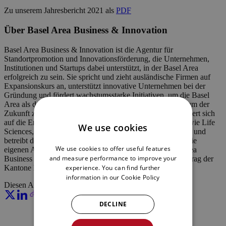
Zu unserem Jahresbericht 2021 als
PDF
Über Basel Area Business & Innovation
Basel Area Business & Innovation ist die Agentur für
Standortpromotion und Innovationsförderung, die Unternehmen,
Institutionen und Startups dabei unterstützt, in der Basel Area
erfolgreich zu sein. Sie spricht und zieht ausländische Firmen auf
Expansionskurs an, unterstützt innovative Unternehmen bei der
Gründung und fördert wachstumsstarke Initiativen, um die Basel
Area als das Schweizer Wirtschafts- und Innovationszentrum der
Zukunft zu etablieren. Die Non-Profit-Organisation fokussiert sich
auf die Entwicklung der führenden Industrien der Region wie Life
We use cookies
Sciences, Gesundheitsbranche und Produktionstechnologie und
betreibt den Switzerland Innovation Park Basel Area, wo die
We use cookies to offer useful features
eigenen Accelerator-Programme beheimatet sind. Basel Area
and measure performance to improve your
Business & Innovation bietet ihre Dienstleistungen im Auftrag der
Kantone Basel-Landschaft, Basel-Stadt und Jura an.
experience. You can find further
information in our
Cookie Policy
Diesen Artikel teilen:
DECLINE