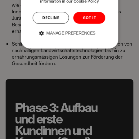
information in our
Cookie Policy
wie den
InnoJura Accelerator
, die industriellen
Innovationen mit den Fertigungskompetenzen des
DECLINE
GOT IT
Juras verbindet, Zugang zu
Beschleunigungsmassnahmen und Fachwissen
erhalten.
MANAGE PREFERENCES
Schliesslich soll
FoodHealth
Hightech-Innovationen von
nachhaltigen Landwirtschaftstechnologien bis hin zu
ernährungsmässigen Lösungen zur Förderung der
Gesundheit fördern.
Phase 3: Aufbau
und erste
Kundinnen und