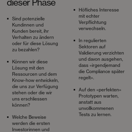
dieser Phase
Höfliches Interesse
mit echter
Sind potenzielle
Verpflichtung
Kundinnen und
verwechseln.
Kunden bereit, ihr
Verhalten zu ändern
In regulierten
oder für diese Lösung
Sektoren auf
zu bezahlen?
Validierung verzichten
und davon ausgehen,
Können wir diese
dass «irgendjemand
Lösung mit den
die Compliance später
Ressourcen und dem
regelt».
Know-how entwickeln,
die uns zur Verfügung
Auf den «perfekten»
stehen oder die wir
Prototypen warten,
uns erschliessen
anstatt aus
können?
unvollkommenen
Tests zu lernen.
Welche Beweise
werden die ersten
Investorinnen und